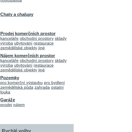
novostavba
Chaty a chalupy
Prodej komerčních prostor
kanceláře
obchodní prostory
sklady
výroba
ubytování
restaurace
zemědělské objekty
jiné
Nájem komerčních prostor
kanceláře
obchodní prostory
sklady
výroba
ubytování
restaurace
zemědělské objekty
jiné
Pozemky
pro komerční výstavbu
pro bydlení
zemědělská půda
zahrada
ostatní
louka
Garáže
prodej
nájem
Rychlé volby