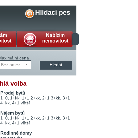
Hlídací pes
dám
Nabízím
itost
nemovitost
Maximální cena
Bez omezení
Hledat
hlá volba
Prodej bytů
1+0, 1+kk, 1+1
2+kk, 2+1
3+kk, 3+1
4+kk, 4+1
větší
Nájem bytů
1+0, 1+kk, 1+1
2+kk, 2+1
3+kk, 3+1
4+kk, 4+1
větší
Rodinné domy