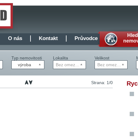
Hle
O nás
Kontakt
Průvodce
nemov
Typ nemovitosti
Lokalita
Velikost
výroba
Bez omezení
Bez omezení
Strana: 1/0
Ryc