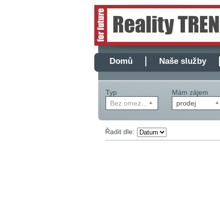
Domů
Naše služby
Typ
Mám zájem
Bez omezení
prodej
Řadit dle: